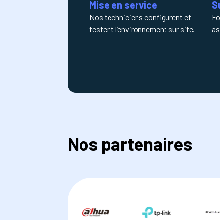
Mise en service
S
Nos techniciens configurent et
Fo
testent l’environnement sur site.
as
Nos partenaires