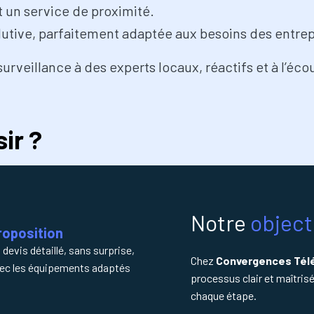
 un service de proximité.
volutive, parfaitement adaptée aux besoins des entre
surveillance à des experts locaux, réactifs et à l’éco
ir ?
Notre
object
roposition
 devis détaillé, sans surprise,
Chez
Convergences Té
ec les équipements adaptés
processus clair et maîtrisé
chaque étape.