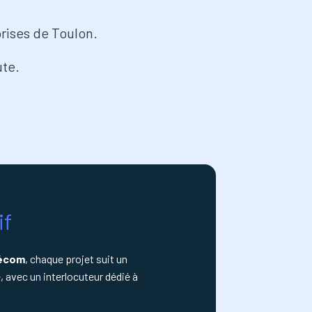
prises de Toulon.
ute.
if
lécom
, chaque projet suit un
, avec un interlocuteur dédié à